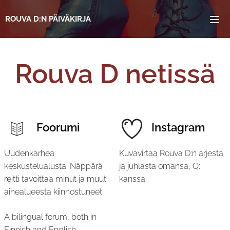
ROUVA
D:N
PÄIVÄKIRJA
Rouva D netissä
Foorumi
Instagram
Uudenkarhea
Kuvavirtaa Rouva D:n arjesta
keskustelualusta. Näppärä
ja juhlasta omansa, O:
reitti tavoittaa minut ja muut
kanssa.
aihealueesta kiinnostuneet.
A bilingual forum, both in
Finnish and English.