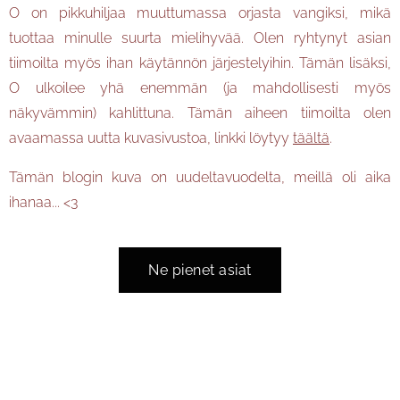
O on pikkuhiljaa muuttumassa orjasta vangiksi, mikä
tuottaa minulle suurta mielihyvää. Olen ryhtynyt asian
tiimoilta myös ihan käytännön järjestelyihin. Tämän lisäksi,
O ulkoilee yhä enemmän (ja mahdollisesti myös
näkyvämmin) kahlittuna. Tämän aiheen tiimoilta olen
avaamassa uutta kuvasivustoa, linkki löytyy
täältä
.
Tämän blogin kuva on uudeltavuodelta, meillä oli aika
ihanaa... <3
Ne pienet asiat