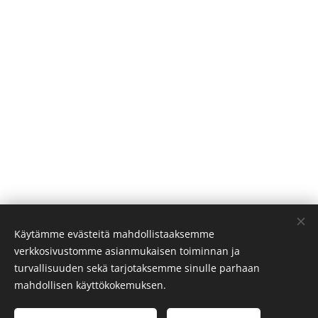
Käytämme evästeitä mahdollistaaksemme
verkkosivustomme asianmukaisen toiminnan ja
turvallisuuden sekä tarjotaksemme sinulle parhaan
mahdollisen käyttökokemuksen.
Ei. Käy,