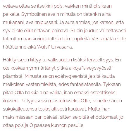
voitava ottaa se itse(kin) pois, vaikken minä olisikaan
paikalla. Symbolinen avain minulla on tietenkin aina
mukanani, avainnipussani. Ja auta armias, jos katson, että
syy ei ole ollut riittävän painava. Silloin joudun valitettavasti
toteuttamaan kurinpidollisia toimenpiteitä. Vessahätä ei ole
hätätilanne eikä "Auts!" turvasana,
Häkitykseen liittyy turvallisuuden lisäksi terveellisyys. En
ole koskaan ymmärtänyt pitkiä aikoja "siveysvyössä"
pitämistä. Minusta se on epähygieenistä ja sitä kautta
melkoisen vastenmielistä, edes fantasiatasolla. Tykkään
pitää O:lla häkkiä aina välillä, ihan omaksi esteettiseksi
ilokseni. Ja fyysiseksi muistutukseksi O:lle, kenelle hänen
sukukalleutensa tosiasiallisesti kuuluvat. Mutta ihan
maksimissaan pari päivää, sitten se pitää ehdottomasti jo
ottaa pois ja O pääsee kunnon pesulle.