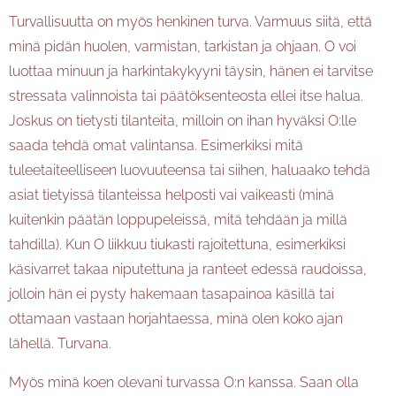
Turvallisuutta on myös henkinen turva. Varmuus siitä, että
minä pidän huolen, varmistan, tarkistan ja ohjaan. O voi
luottaa minuun ja harkintakykyyni täysin, hänen ei tarvitse
stressata valinnoista tai päätöksenteosta ellei itse halua.
Joskus on tietysti tilanteita, milloin on ihan hyväksi O:lle
saada tehdä omat valintansa. Esimerkiksi mitä
tuleetaiteelliseen luovuuteensa tai siihen, haluaako tehdä
asiat tietyissä tilanteissa helposti vai vaikeasti (minä
kuitenkin päätän loppupeleissä, mitä tehdään ja millä
tahdilla). Kun O liikkuu tiukasti rajoitettuna, esimerkiksi
käsivarret takaa niputettuna ja ranteet edessä raudoissa,
jolloin hän ei pysty hakemaan tasapainoa käsillä tai
ottamaan vastaan horjahtaessa, minä olen koko ajan
lähellä. Turvana.
Myös minä koen olevani turvassa O:n kanssa. Saan olla