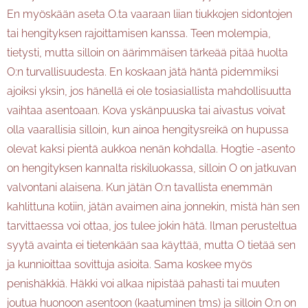
En myöskään aseta O.ta vaaraan liian tiukkojen sidontojen
tai hengityksen rajoittamisen kanssa. Teen molempia,
tietysti, mutta silloin on äärimmäisen tärkeää pitää huolta
O:n turvallisuudesta. En koskaan jätä häntä pidemmiksi
ajoiksi yksin, jos hänellä ei ole tosiasiallista mahdollisuutta
vaihtaa asentoaan. Kova yskänpuuska tai aivastus voivat
olla vaarallisia silloin, kun ainoa hengitysreikä on hupussa
olevat kaksi pientä aukkoa nenän kohdalla. Hogtie -asento
on hengityksen kannalta riskiluokassa, silloin O on jatkuvan
valvontani alaisena. Kun jätän O:n tavallista enemmän
kahlittuna kotiin, jätän avaimen aina jonnekin, mistä hän sen
tarvittaessa voi ottaa, jos tulee jokin hätä. Ilman perusteltua
syytä avainta ei tietenkään saa käyttää, mutta O tietää sen
ja kunnioittaa sovittuja asioita. Sama koskee myös
penishäkkiä. Häkki voi alkaa nipistää pahasti tai muuten
joutua huonoon asentoon (kaatuminen tms) ja silloin O:n on