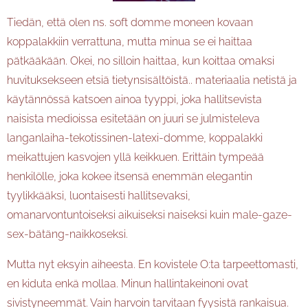
Tiedän, että olen ns. soft domme moneen kovaan
koppalakkiin verrattuna, mutta minua se ei haittaa
pätkääkään. Okei, no silloin haittaa, kun koittaa omaksi
huvituksekseen etsiä tietynsisältöistä.. materiaalia netistä ja
käytännössä katsoen ainoa tyyppi, joka hallitsevista
naisista medioissa esitetään on juuri se julmisteleva
langanlaiha-tekotissinen-latexi-domme, koppalakki
meikattujen kasvojen yllä keikkuen. Erittäin tympeää
henkilölle, joka kokee itsensä enemmän elegantin
tyylikkääksi, luontaisesti hallitsevaksi,
omanarvontuntoiseksi aikuiseksi naiseksi kuin male-gaze-
sex-bätäng-naikkoseksi.
Mutta nyt eksyin aiheesta. En kovistele O:ta tarpeettomasti,
en kiduta enkä mollaa. Minun hallintakeinoni ovat
sivistyneemmät. Vain harvoin tarvitaan fyysistä rankaisua.