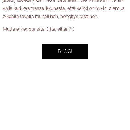
jätetty todella yksin. No ei tietenkään ole. Minä käyn vähän
väliä kurkkaamassa ikkunasta, että kaikki on hyvin, olemus
oikealla tavalla rauhallinen, hengitys tasainen.
Mutta ei kerrota tätä O:lle, eihän? ;)
BLOGI