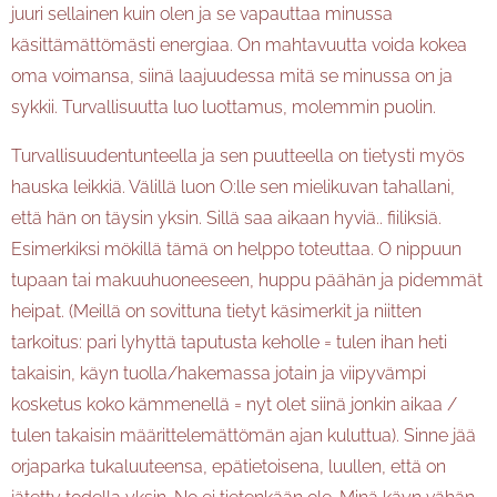
juuri sellainen kuin olen ja se vapauttaa minussa
käsittämättömästi energiaa. On mahtavuutta voida kokea
oma voimansa, siinä laajuudessa mitä se minussa on ja
sykkii. Turvallisuutta luo luottamus, molemmin puolin.
Turvallisuudentunteella ja sen puutteella on tietysti myös
hauska leikkiä. Välillä luon O:lle sen mielikuvan tahallani,
että hän on täysin yksin. Sillä saa aikaan hyviä.. fiiliksiä.
Esimerkiksi mökillä tämä on helppo toteuttaa. O nippuun
tupaan tai makuuhuoneeseen, huppu päähän ja pidemmät
heipat. (Meillä on sovittuna tietyt käsimerkit ja niitten
tarkoitus: pari lyhyttä taputusta keholle = tulen ihan heti
takaisin, käyn tuolla/hakemassa jotain ja viipyvämpi
kosketus koko kämmenellä = nyt olet siinä jonkin aikaa /
tulen takaisin määrittelemättömän ajan kuluttua). Sinne jää
orjaparka tukaluuteensa, epätietoisena, luullen, että on