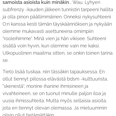
samoista asioista kuin minäkin
... Wau. Lyhyen
subfrenzy -kauden jälkeen tunnistin tarpeeni hallita
ja olla pinon päällimmäinen. Onneksi nykysuhteeni
O:n kanssa kesti tämän täyskäännöksen ja nykyään
olemme mukavasti asettuneena omimpiin
"rooleihimme". Minä vien ja hän vikisee. Suhteeni
sisällä voin hyvin, kun olemme vain me kaksi.
Ulkopuolinen maailma sitten, se onkin toinen tarina
se.
Tieto lisää tuskaa, niin tässäkin tapauksessa. En
ollut tiennyt piilossa elävästä bdsm -kulttuurista,
"skenestä", monine ihanine ihmisineen ja
vivahteineen, se on tuonut minulle paljon iloa ja
uusia ihmissuhteita. Mutta myös sellaisia asioita,
jota en tiennyt olevan olemassa. Ja mieluummin
olisin ollut tietämättäkin.