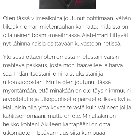
Olen tässä viimeaikoina joutunut pohtimaan, vähän
liikaakin oman mielenrauhan kannalta, millaista on
olla nainen bdsm -maailmassa. Ajatelmani liittyvät
nyt lähinnä naisia esittävään kuvastoon netissä.
Yleisesti ottaen olen omasta mielestäni varsin
mahtava pakkaus, josta moni haaveilee ja harva
saa. Pidän itsestäni, ominaisuuksistani ja
ulkomuodostani. Mutta olen joutunut tässä
myöntämään, että minäkään en ole täysin immuuni
arvostelulle ja ulkopuoliselle paineelle. Ikävä kyllä.
Haluaisin olla yhtä kovaa terästä kuin välineet joilla
kahlitsen omaani, mutta en ole. Minullakin on
heikko kohtani. Akilleen kantapääni on oma
ulkomuotoni. Epävarmuus siitä kumpuaa