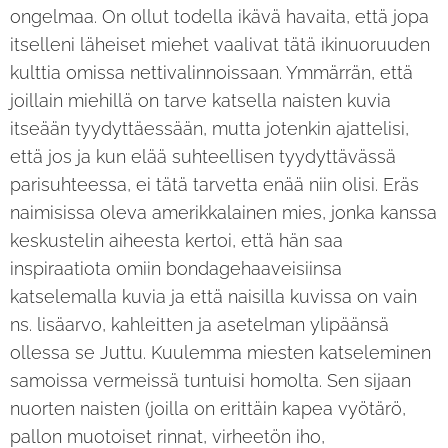
ongelmaa. On ollut todella ikävä havaita, että jopa
itselleni läheiset miehet vaalivat tätä ikinuoruuden
kulttia omissa nettivalinnoissaan. Ymmärrän, että
joillain miehillä on tarve katsella naisten kuvia
itseään tyydyttäessään, mutta jotenkin ajattelisi,
että jos ja kun elää suhteellisen tyydyttävässä
parisuhteessa, ei tätä tarvetta enää niin olisi. Eräs
naimisissa oleva amerikkalainen mies, jonka kanssa
keskustelin aiheesta kertoi, että hän saa
inspiraatiota omiin bondagehaaveisiinsa
katselemalla kuvia ja että naisilla kuvissa on vain
ns. lisäarvo, kahleitten ja asetelman ylipäänsä
ollessa se Juttu. Kuulemma miesten katseleminen
samoissa vermeissä tuntuisi homolta. Sen sijaan
nuorten naisten (joilla on erittäin kapea vyötärö,
pallon muotoiset rinnat, virheetön iho,