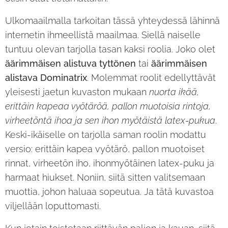
Ulkomaailmalla tarkoitan tässä yhteydessä lähinnä
internetin ihmeellistä maailmaa. Siellä naiselle
tuntuu olevan tarjolla tasan kaksi roolia. Joko olet
äärimmäisen alistuva tyttönen
tai
äärimmäisen
alistava Dominatrix
. Molemmat roolit edellyttävät
yleisesti jaetun kuvaston mukaan
nuorta ikää,
erittäin kapeaa vyötäröä, pallon muotoisia rintoja,
virheetöntä ihoa ja sen ihon myötäistä latex-pukua
.
Keski-ikäiselle on tarjolla saman roolin modattu
versio: erittäin kapea vyötärö, pallon muotoiset
rinnat, virheetön iho, ihonmyötäinen latex-puku ja
harmaat hiukset. Noniin, siitä sitten valitsemaan
muottia, johon haluaa sopeutua. Ja tätä kuvastoa
viljellään loputtomasti.