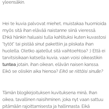
yleensäkin.
Hei te kuvia palvovat miehet, muistakaa huomioida
myös sitä ihan elävää naistanne siinä vieressä.
Ehkä hänkin haluaisi tulla kahlituksi kuten kuvastosi
"tytöt" tai pistää
sinut
pakettiin ja piiskata ihan
huolella. Oletko ajatellut sitä vaihtoehtoa? ;) Että ei
tarvitsisikaan katsella kuvia, vaan voisi oikeastikin
tuntea
jotain, ihan oikean, elävän naisen kanssa.
Eikö se olisikin aika hienoa?
Eikö se riittäisi sinulle?
Tämän blogikirjoituksen kuvituksena minä, Ihan
oikea, tavallinen naisihminen, joka nyt vaan sattuu
pitämään rajoittamisesta ja hallinnasta. Eikä