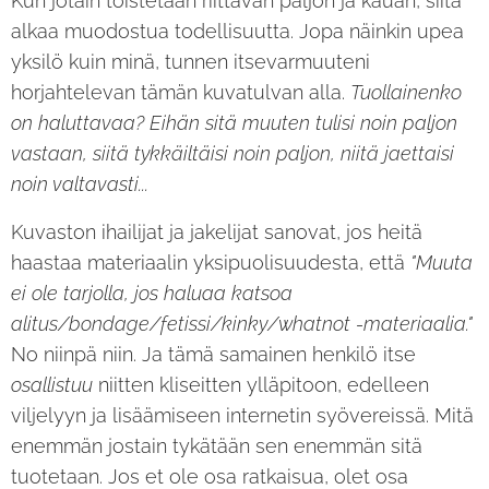
Kun jotain toistetaan riittävän paljon ja kauan, siitä
alkaa muodostua todellisuutta. Jopa näinkin upea
yksilö kuin minä, tunnen itsevarmuuteni
horjahtelevan tämän kuvatulvan alla.
Tuollainenko
on haluttavaa? Eihän sitä muuten tulisi noin paljon
vastaan, siitä tykkäiltäisi noin paljon, niitä jaettaisi
noin valtavasti...
Kuvaston ihailijat ja jakelijat sanovat, jos heitä
haastaa materiaalin yksipuolisuudesta, että
"Muuta
ei ole tarjolla, jos haluaa katsoa
alitus/bondage/fetissi/kinky/whatnot -materiaalia."
No niinpä niin. Ja tämä samainen henkilö itse
osallistuu
niitten kliseitten ylläpitoon, edelleen
viljelyyn ja lisäämiseen internetin syövereissä. Mitä
enemmän jostain tykätään sen enemmän sitä
tuotetaan. Jos et ole osa ratkaisua, olet osa