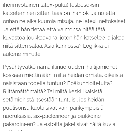
ihonmyötäinen latex-puku) lesboseksin
katseleminen sitten taas on ihan ok. Ja no että
onhan ne aika kuumia misuja, ne latexi-neitokaiset.
Ja että hän tietää että vaimonsa pitää tätä
kuvastoa loukkaavana, joten hän katselee ja jakaa
niitä sitten salaa. Asia kunnossa? Logiikka ei
aukene minulle.
Pysähtyvätkö nämä ikinuoruuden ihailijamiehet
koskaan miettimään, miltä heidän omista, oikeista
naisistaan todella tuntuu? Epäkunnioitetulta?
Riittämättömältä? Tai miltä keski-ikäisistä
setämiehistä itsestään tuntuisi, jos heidän
puolisonsa kuolaisivat vain parikymppisiä
nuorukaisia, six-packeineen ja piukkoine
pakaroineen? Ja estoitta jakelisivat näitä kuvia