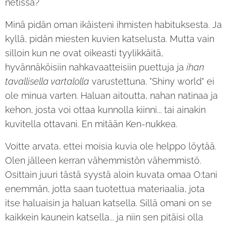
netissä?
Minä pidän oman ikäisteni ihmisten habituksesta. Ja
kyllä, pidän miesten kuvien katselusta. Mutta vain
silloin kun ne ovat oikeasti tyylikkäitä,
hyvännäköisiin nahkavaatteisiin puettuja ja
ihan
tavallisella vartalolla
varustettuna. "Shiny world" ei
ole minua varten. Haluan aitoutta, nahan natinaa ja
kehon, josta voi ottaa kunnolla kiinni... tai ainakin
kuvitella ottavani. En mitään Ken-nukkea.
Voitte arvata, ettei moisia kuvia ole helppo löytää.
Olen jälleen kerran vähemmistön vähemmistö.
Osittain juuri tästä syystä aloin kuvata omaa O:tani
enemmän, jotta saan tuotettua materiaalia, jota
itse haluaisin ja haluan katsella. Sillä omani on se
kaikkein kaunein katsella... ja niin sen pitäisi olla