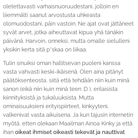
oletettavasti varhaisnuoruudestani, jolloin en
liiemmälti saanut arvostusta uhkeasta
olomuodostani, päin vastoin. Ne ajat ovat jättäneet
syvät arvet, jotka aiheuttavat kipua yhä tänäkin
päivänä. Harvoin, onneksi, mutta omalle sielulleni
yksikin kerta sitä p*skaa on liikaa.
Tulin sinuiksi oman hallitsevan puoleni kanssa
vasta vahvasti keski-ikäisenä. Olen aina pitänyt
päätöksenteosta, siitä että tehdään niin kuin minä
sanon (eikä niin kuin minä teen :D ), erilaisista
kiinnityksistä ja tukaluuksista. Mutta
ominaisuuksieni erityispiirteet, kinkyyteni,
valkenivat vasta aikuisena. Ja kun tajusin internetin
myötä, etten olekaan Maailman Ainoa Kinky ja että
ihan
oikeat ihmiset oikeasti tekevät ja nauttivat