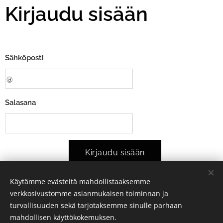
Kirjaudu sisään
Sähköposti
Salasana
Kirjaudu sisään
Käytämme evästeitä mahdollistaaksemme
Unohditko salasanasi?
verkkosivustomme asianmukaisen toiminnan ja
turvallisuuden sekä tarjotaksemme sinulle parhaan
mahdollisen käyttökokemuksen.